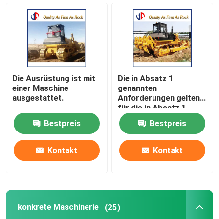
Straßenbaumaschinen
weltbewegende Maschinerie
Die Ausrüstung ist mit
Die in Absatz 1
konkrete Maschinerie
einer Maschine
genannten
ausgestattet.
Anforderungen gelten
für die in Absatz 1
genannten Fahrzeuge.
Landmaschinen
Bestpreis
Bestpreis
Bergbaumaschinen
Kontakt
Kontakt
Lastwagen und Spezialfahrzeug
konkrete Maschinerie
(25)
Andere