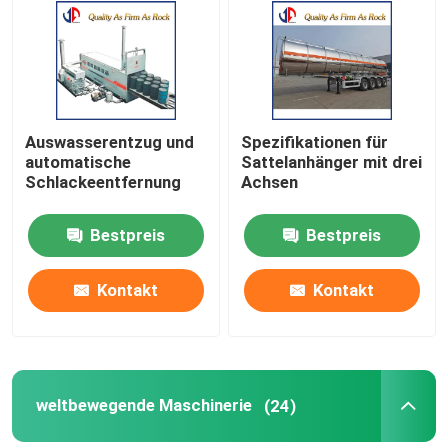
Fabrik Tour
Qualitätskontrolle
Auswasserentzug und
Spezifikationen für
automatische
Sattelanhänger mit drei
Schlackeentfernung
Achsen
Kontakt
Bestpreis
Bestpreis
Nachrichten
Kontakt
Kontakt
Referenzen
Straßenbau-Material
weltbewegende Maschinerie
(24)
Ausrüstung für Straßenprüfungen