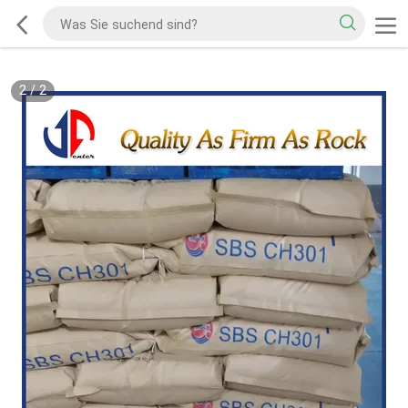
2
/
2