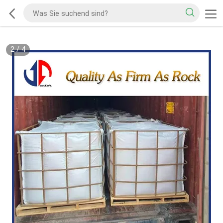
2
/
4